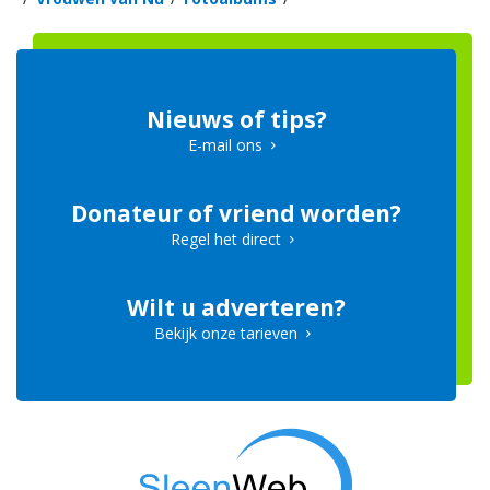
Nieuws of tips?
E-mail ons
Donateur of vriend worden?
Regel het direct
Wilt u adverteren?
Bekijk onze tarieven