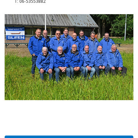
T: 06-53553882