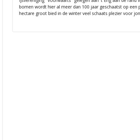
IJsvereniging "Voorwaarts" gelegen aan 't Eng aan de rand 
bomen wordt hier al meer dan 100 jaar geschaatst op een pr
hectare groot bied in de winter veel schaats plezier voor jo