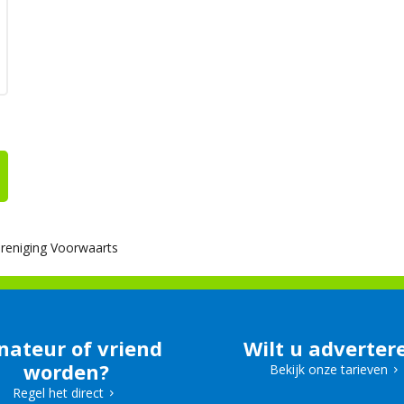
ereniging Voorwaarts
nateur of vriend
Wilt u adverter
worden?
Bekijk onze tarieven
Regel het direct