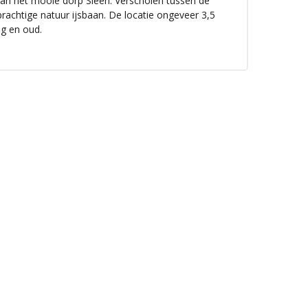
van het mooie dorp Sleen. Verscholen tussen de
achtige natuur ijsbaan. De locatie ongeveer 3,5
ng en oud.