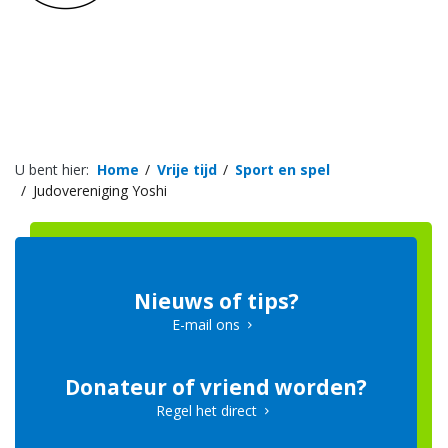
U bent hier:
Home
Vrije tijd
Sport en spel
Judovereniging Yoshi
Nieuws of tips?
E-mail ons
Donateur of vriend worden?
Regel het direct