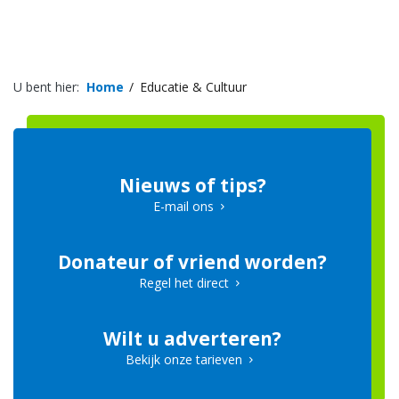
U bent hier:
Home
Educatie & Cultuur
Nieuws of tips?
E-mail ons
Donateur of vriend worden?
Regel het direct
Wilt u adverteren?
Bekijk onze tarieven