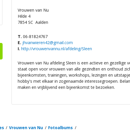
Vrouwen van Nu
Hilde 4
7854 SC
Aalden
T.
06-81824767
E.
jhvanwieren42@gmail.com
I.
http://vrouwenvannu.nl/afdeling/Sleen
Vrouwen van Nu afdeling Sleen is een actieve en gezellige ve
staat open voor vrouwen van alle gezindten en onthoud zich 
bijeenkomsten, trainingen, workshops, lezingen en uitstapj
hobby's met elkaar in zogenaamde interessegroepen. Belan
maken en vrijblijvend een bijeenkomst te bezoeken.
es
Vrouwen van Nu
Fotoalbums