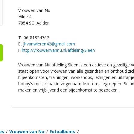
Vrouwen van Nu
Hilde 4
7854 SC
Aalden
T.
06-81824767
E.
jhvanwieren42@gmail.com
I.
http://vrouwenvannu.nl/afdeling/Sleen
Vrouwen van Nu afdeling Sleen is een actieve en gezellige ve
staat open voor vrouwen van alle gezindten en onthoud zich 
bijeenkomsten, trainingen, workshops, lezingen en uitstapj
hobby's met elkaar in zogenaamde interessegroepen. Belan
maken en vrijblijvend een bijeenkomst te bezoeken.
es
Vrouwen van Nu
Fotoalbums