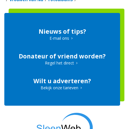
Nieuws of tips?
E-mail ons
Donateur of vriend worden?
Regel het direct
Wilt u adverteren?
Bekijk onze tarieven