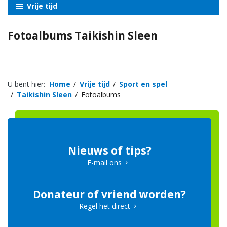
Vrije tijd
Fotoalbums Taikishin Sleen
U bent hier:
Home
Vrije tijd
Sport en spel
Taikishin Sleen
Fotoalbums
Nieuws of tips?
E-mail ons
Donateur of vriend worden?
Regel het direct