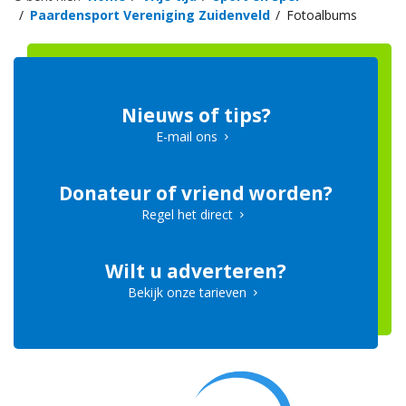
Paardensport Vereniging Zuidenveld
Fotoalbums
Nieuws of tips?
E-mail ons
Donateur of vriend worden?
Regel het direct
Wilt u adverteren?
Bekijk onze tarieven