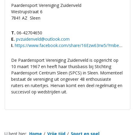
Paardensport Vereniging Zuidenveld
Westrupstraat 6
7841 AZ
Sleen
T.
06-42704650
E.
pvzuidenveld@outlook.com
I.
https://www.facebook.com/share/16Ezw63rw5/?mibextid=wwXIfr
De Paardensport Vereniging Zuidenveld is opgericht op
10 maart 1967 en heeft haar thuisbasis bij Stichting
Paardensport Centrum Sleen (SPCS) in Sleen. Momenteel
bestaat de vereniging uit ongeveer 48 enthousiaste
ruiters en ruitertjes. Hiervan komt een deel regelmatig en
succesvol op wedstrijden uit.
U bent hier:
Home
Vrije tijd
Sport en spel