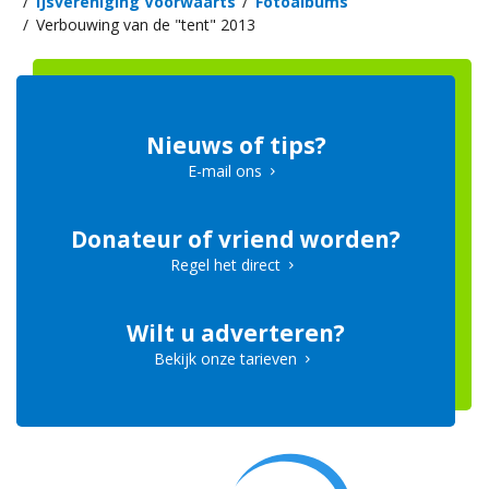
IJsvereniging Voorwaarts
Fotoalbums
Verbouwing van de "tent" 2013
Nieuws of tips?
E-mail ons
Donateur of vriend worden?
Regel het direct
Wilt u adverteren?
Bekijk onze tarieven