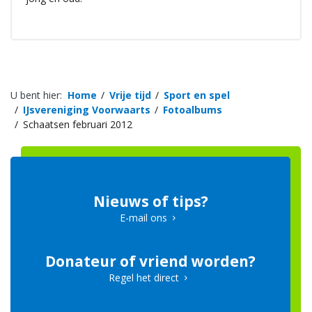
U bent hier:
Home
Vrije tijd
Sport en spel
IJsvereniging Voorwaarts
Fotoalbums
Schaatsen februari 2012
Nieuws of tips?
E-mail ons
Donateur of vriend worden?
Regel het direct