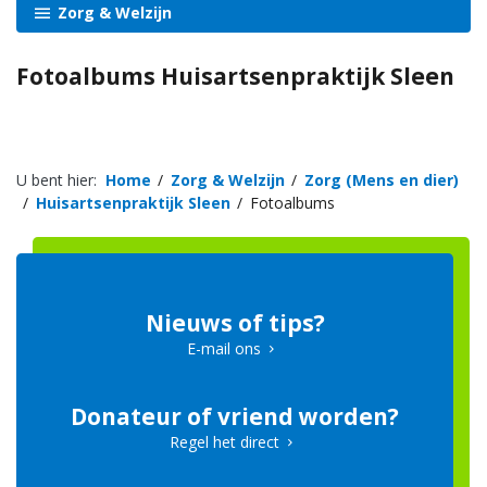
Zorg & Welzijn
Fotoalbums Huisartsenpraktijk Sleen
U bent hier:
Home
Zorg & Welzijn
Zorg (Mens en dier)
Huisartsenpraktijk Sleen
Fotoalbums
Nieuws of tips?
E-mail ons
Donateur of vriend worden?
Regel het direct