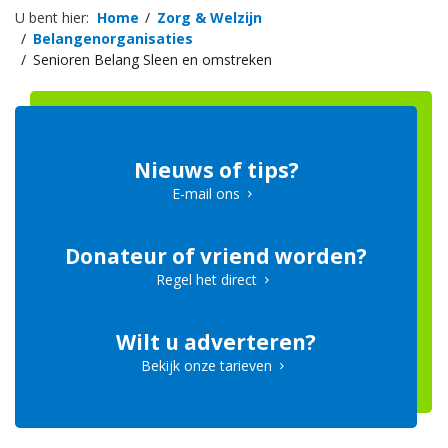
U bent hier:
Home
Zorg & Welzijn
Belangenorganisaties
Senioren Belang Sleen en omstreken
Nieuws of tips?
E-mail ons
Donateur of vriend worden?
Regel het direct
Wilt u adverteren?
Bekijk onze tarieven