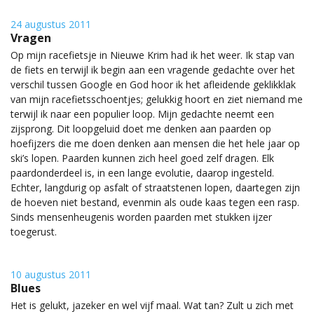
24 augustus 2011
Vragen
Op mijn racefietsje in Nieuwe Krim had ik het weer. Ik stap van
de fiets en terwijl ik begin aan een vragende gedachte over het
verschil tussen Google en God hoor ik het afleidende geklikklak
van mijn racefietsschoentjes; gelukkig hoort en ziet niemand me
terwijl ik naar een populier loop. Mijn gedachte neemt een
zijsprong. Dit loopgeluid doet me denken aan paarden op
hoefijzers die me doen denken aan mensen die het hele jaar op
ski’s lopen. Paarden kunnen zich heel goed zelf dragen. Elk
paardonderdeel is, in een lange evolutie, daarop ingesteld.
Echter, langdurig op asfalt of straatstenen lopen, daartegen zijn
de hoeven niet bestand, evenmin als oude kaas tegen een rasp.
Sinds mensenheugenis worden paarden met stukken ijzer
toegerust.
10 augustus 2011
Blues
Het is gelukt, jazeker en wel vijf maal. Wat tan? Zult u zich met