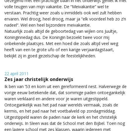
Gezegend met een prachtige baan in het onderwijs geniet ik met
volle teugen van mijn vakantie. De “Meivakantie” wel te
verstaan. Prachtig weer zoals u inmiddels ook wel zult hebben
ervaren. Wel droog, heel droog, maar ja “elk voordeel heb zo z’n
nadeel”. Wel een heel bijzondere meivakantie.
Natuurlijk zoals altijd de geboortedag van wijlen ons Juultje,
Koninginnedag dus. De Koningin bezoekt twee voor mij
onbekende plaatsjes. Met een hoed die zoals altijd veel weg
heeft van een te grote ufo of een karige verjaardagstaart,
bekijkt zij in goed gezelschap de feestelijkheden.
22 april 2011
Zes jaar christelijk onderwijs
Ik ben van ’53 en kom uit een gereformeerd nest. Halverwege de
vorige eeuw betekende dat, dat sommige paden ontoegankelijk
waren verklaard en andere voor je waren uitgestippeld.
Ontoegankelijk was het pad naar werelds vermaak, zoals de
kermis, en het pad naar het voetbalveld op zondagmiddag.
Uitgestippeld waren de paden naar de kerk en het christelijk
onderwijs. In Sleen was dat de School met den Bijbel. Toen nog
een lagere school met zes klassen, waarin iedereen met