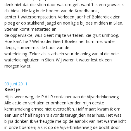
denk niet dat die stien daor wat um gef, want ’t is een gruwelijk
dik biest. Hie lag in de bodem van de Kroedhaarst,
achter ’t waterpompstation. Verleden jaor hef Bolderdiek zien
ploeg er op stukkend jaagd en non lig e bij oes midden in Slien.
Stienen komt mettertied an
de oppervlakte, wus Geert mij te vertellen. Zie gruit umhoog.
Hoe kan’t hè ? Wetholder Geert Roeles hef hum met water
deupt, samen met de baos van de
waterleiding. Zeker als startsein veur de anleg van al die neie
waterleidingbuizen in Slien. Wij waren ’t water lest ok een
mörgen kwiet.
03 juni 2011
Keetje
Hij is weer weg, de P.A.I.R.container aan de Vijverbrinkenweg.
Alle actie en verhalen er omheen konden mijn eerste
kennismaking ermee niet overtreffen. Half maart kwam ik om
een uur of half negen 's avonds terugrijden naar huis. Het was
bijna donker. Ik verheugde me op de aanblik van het warme licht
in onze boerderij als ik op de Vijverbrinkenweg de bocht door