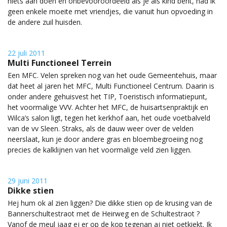
niets aan doen en onbevooroordeeld als je als kind bent, had ik
geen enkele moeite met vriendjes, die vanuit hun opvoeding in
de andere zuil huisden.
22 juli 2011
Multi Functioneel Terrein
Een MFC. Velen spreken nog van het oude Gemeentehuis, maar
dat heet al jaren het MFC, Multi Functioneel Centrum. Daarin is
onder andere gehuisvest het TIP, Toeristisch informatiepunt,
het voormalige VVV. Achter het MFC, de huisartsenpraktijk en
Wilca’s salon ligt, tegen het kerkhof aan, het oude voetbalveld
van de vv Sleen. Straks, als de dauw weer over de velden
neerslaat, kun je door andere gras en bloembegroeiing nog
precies de kalklijnen van het voormalige veld zien liggen.
29 juni 2011
Dikke stien
Hej hum ok al zien liggen? Die dikke stien op de krusing van de
Bannerschultestraot met de Heirweg en de Schultestraot ?
Vanof de meul jaag ej er op de kop tegenan aj niet oetkiekt. Ik