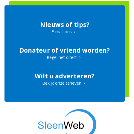
Nieuws of tips?
E-mail ons
Donateur of vriend worden?
Regel het direct
Wilt u adverteren?
Bekijk onze tarieven