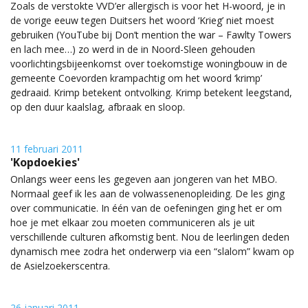
Zoals de verstokte VVD’er allergisch is voor het H-woord, je in
de vorige eeuw tegen Duitsers het woord ‘Krieg’ niet moest
gebruiken (YouTube bij Don’t mention the war – Fawlty Towers
en lach mee…) zo werd in de in Noord-Sleen gehouden
voorlichtingsbijeenkomst over toekomstige woningbouw in de
gemeente Coevorden krampachtig om het woord ‘krimp’
gedraaid. Krimp betekent ontvolking. Krimp betekent leegstand,
op den duur kaalslag, afbraak en sloop.
11 februari 2011
'Kopdoekies'
Onlangs weer eens les gegeven aan jongeren van het MBO.
Normaal geef ik les aan de volwassenenopleiding. De les ging
over communicatie. In één van de oefeningen ging het er om
hoe je met elkaar zou moeten communiceren als je uit
verschillende culturen afkomstig bent. Nou de leerlingen deden
dynamisch mee zodra het onderwerp via een “slalom” kwam op
de Asielzoekerscentra.
26 januari 2011