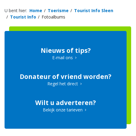
U bent hier:
Home
Toerisme
Tourist Info Sleen
Tourist Info
Fotoalbums
Nieuws of tips?
E-mail ons
Donateur of vriend worden?
Regel het direct
Wilt u adverteren?
Bekijk onze tarieven