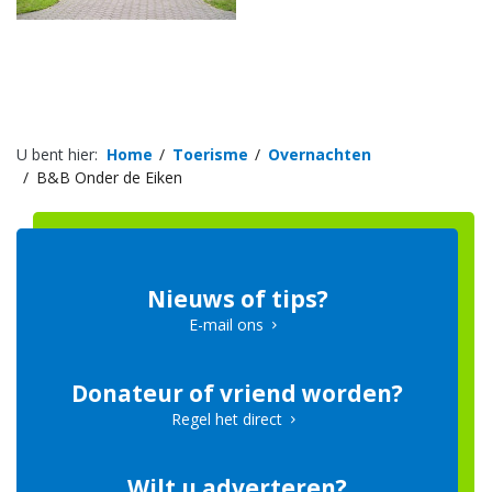
U bent hier:
Home
Toerisme
Overnachten
B&B Onder de Eiken
Nieuws of tips?
E-mail ons
Donateur of vriend worden?
Regel het direct
Wilt u adverteren?