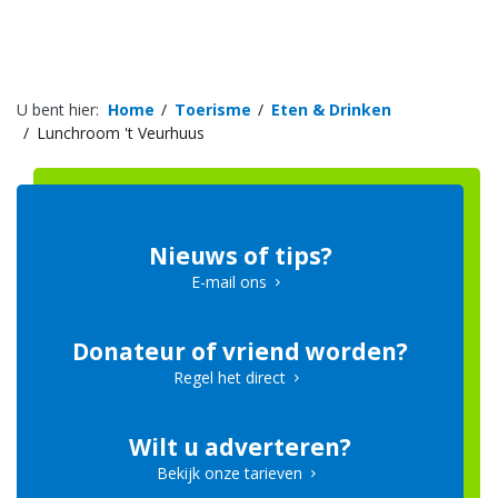
U bent hier:
Home
Toerisme
Eten & Drinken
Lunchroom 't Veurhuus
Nieuws of tips?
E-mail ons
Donateur of vriend worden?
Regel het direct
Wilt u adverteren?
Bekijk onze tarieven