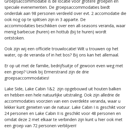
Groepsaccommodatie is dé locatie voor grotere groepen en
speciale evenementen. De groepsaccommodaties biedt
onderdak aan 98 personen verdeeld over evt. 2 accomodatie die
ook nog op te splitsen zijn in 3 apparte. De
accommodaties beschikken over een all-seasons veranda, waar
menig barbecue (huren) en hottub (bij te huren) wordt
ontstoken.
Ook zijn wij een officiële trouwlocatie! Wilt u trouwen op het
water, op de veranda of in het bos? Bij ons kan het allemaal.
Er op uit met de familie, bedrijfsuitje of gewoon even weg met
een groep? Uniek bij Ermerstrand zijn de drie
groepsaccommodaties!
Lake Side, Lake Cabin 1&2 zijn opgebouwd uit houten balken
en hebben een hele natuurlijke uitstraling. Ook zijn alledrie de
accommodaties voorzien van een overdekte veranda, waar u
lekker kunt genieten van de natuur. Lake Cabin I is geschikt voor
24 personen en Lake Cabin II is geschikt voor 48 personen en
omdat deze 2 met elkaar te verbinden zijn kunt u hier ook met
een groep van 72 personen verblijven!