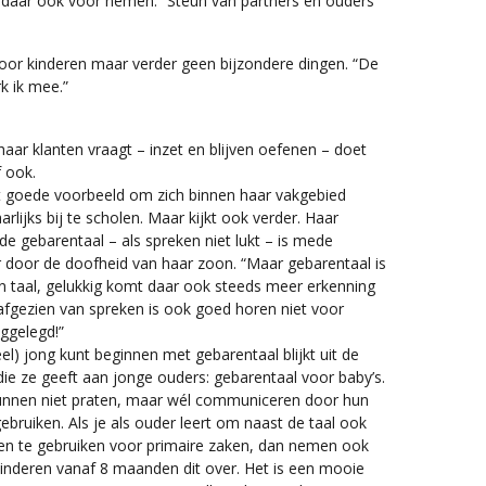
je daar ook voor nemen.” Steun van partners en ouders
voor kinderen maar verder geen bijzondere dingen. “De
k ik mee.”
aar klanten vraagt – inzet en blijven oefenen – doet
f ook.
t goede voorbeeld om zich binnen haar vakgebied
arlijks bij te scholen. Maar kijkt ook verder. Haar
 de gebarentaal – als spreken niet lukt – is mede
r door de doofheid van haar zoon. “Maar gebarentaal is
n taal, gelukkig komt daar ook steeds meer erkenning
afgezien van spreken is ook goed horen niet voor
ggelegd!”
eel) jong kunt beginnen met gebarentaal blijkt uit de
ie ze geeft aan jonge ouders: gebarentaal voor baby’s.
unnen niet praten, maar wél communiceren door hun
ebruiken. Als je als ouder leert om naast de taal ook
en te gebruiken voor primaire zaken, dan nemen ook
kinderen vanaf 8 maanden dit over. Het is een mooie