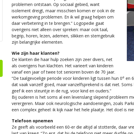
problemen ontstaan. Op sociaal gebied, want
isolement dreigt, maar misschien komen er ook in de
werkomgeving problemen. En ik wil graag helpen om
daar verbetering in te brengen.” Logopedie gaat
overigens niet alleen over spreken: maar ook taal,
begrip, horen, lezen, ademen, slikken en stemgebruik
zijn belangrijke elementen.
Wie zijn haar klanten?
De klanten die haar hulp zoeken zijn zeer divers, net
als overigens hun klachten. Het varieert van kinderen
vanaf een jaar of twee tot senioren boven de 70 jaar.
e
“De taalgevoelige periode voor kinderen ligt tussen hun 0
en 6
dat vaak vanzelf goed, maar vanzelfsprekend is dat niet. Soms
geef ik een steuntje in de rug, voor kind en ouders.”
Bij ouderen is het soms al een levenslang slepend probleem met 
verergeren. Maar ook neurologische aandoeningen, zoals Parkin
een complex geheel: ik kijk naar het hele plaatje. Het doel is n
Telefoon opnemen
Ze geeft als voorbeeld een 60-er die altijd al stotterde, daar 
last van kreeg. “Zo erg, dat hij de telefoon niet meer durfde op