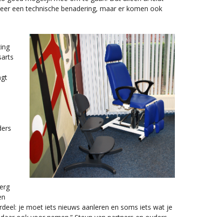
s meer een technische benadering, maar er komen ook
zing
sarts
ngt
ders
 erg
en
rdeel: je moet iets nieuws aanleren en soms iets wat je