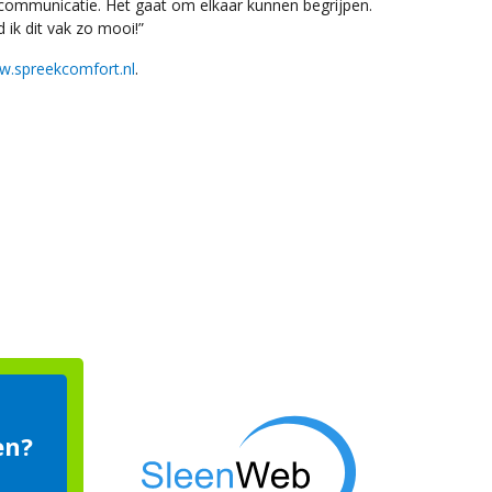
communicatie. Het gaat om elkaar kunnen begrijpen.
ik dit vak zo mooi!”
.spreekcomfort.nl
.
en?