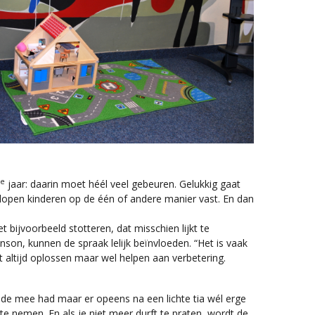
e
jaar: daarin moet héél veel gebeuren. Gelukkig gaat
 lopen kinderen op de één of andere manier vast. En dan
bijvoorbeeld stotteren, dat misschien lijkt te
son, kunnen de spraak lelijk beïnvloeden. “Het is vaak
iet altijd oplossen maar wel helpen aan verbetering.
vrede mee had maar er opeens na een lichte tia wél erge
 te nemen. En als je niet meer durft te praten, wordt de