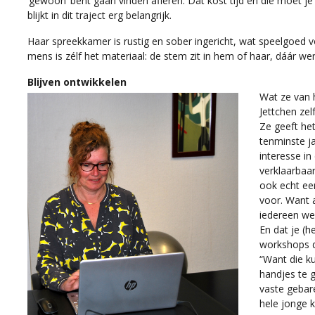
‘gewoon’ bent gaan vinden afleren. Dat kost tijd en die moet 
blijkt in dit traject erg belangrijk.
Haar spreekkamer is rustig en sober ingericht, wat speelgoed 
mens is zélf het materiaal: de stem zit in hem of haar, dáár wer
Blijven ontwikkelen
Wat ze van h
Jettchen zel
Ze geeft he
tenminste ja
interesse in
verklaarbaa
ook echt ee
voor. Want 
iedereen we
En dat je (h
workshops d
“Want die k
handjes te g
vaste gebar
hele jonge 