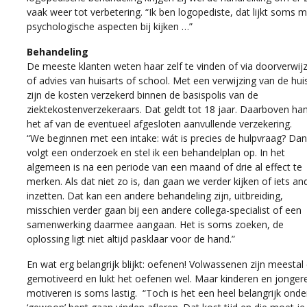
vaak weer tot verbetering. “Ik ben logopediste, dat lijkt som
psychologische aspecten bij kijken …”
Behandeling
De meeste klanten weten haar zelf te vinden of via doorverwij
of advies van huisarts of school. Met een verwijzing van de hui
zijn de kosten verzekerd binnen de basispolis van de
ziektekostenverzekeraars. Dat geldt tot 18 jaar. Daarboven ha
het af van de eventueel afgesloten aanvullende verzekering.
“We beginnen met een intake: wát is precies de hulpvraag? Dan
volgt een onderzoek en stel ik een behandelplan op. In het
algemeen is na een periode van een maand of drie al effect te
merken. Als dat niet zo is, dan gaan we verder kijken of iets an
inzetten. Dat kan een andere behandeling zijn, uitbreiding,
misschien verder gaan bij een andere collega-specialist of een
samenwerking daarmee aangaan. Het is soms zoeken, de
oplossing ligt niet altijd pasklaar voor de hand.”
En wat erg belangrijk blijkt: oefenen! Volwassenen zijn meestal
gemotiveerd en lukt het oefenen wel. Maar kinderen en jonger
motiveren is soms lastig. “Toch is het een heel belangrijk onde