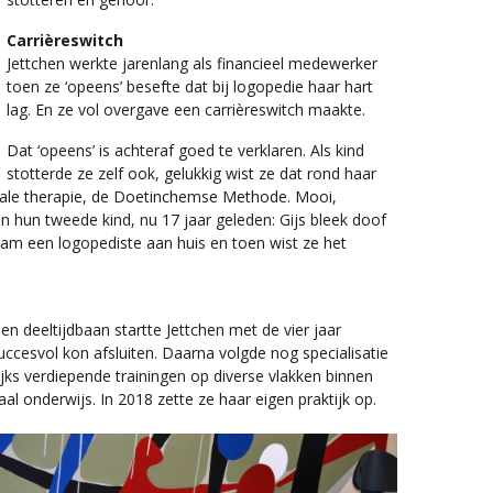
Carrièreswitch
Jettchen werkte jarenlang als financieel medewerker
toen ze ‘opeens’ besefte dat bij logopedie haar hart
lag. En ze vol overgave een carrièreswitch maakte.
Dat ‘opeens’ is achteraf goed te verklaren. Als kind
stotterde ze zelf ook, gelukkig wist ze dat rond haar
ciale therapie, de Doetinchemse Methode. Mooi,
n hun tweede kind, nu 17 jaar geleden: Gijs bleek doof
kwam een logopediste aan huis en toen wist ze het
 deeltijdbaan startte Jettchen met de vier jaar
uccesvol kon afsluiten. Daarna volgde nog specialisatie
lijks verdiepende trainingen op diverse vlakken binnen
aal onderwijs. In 2018 zette ze haar eigen praktijk op.