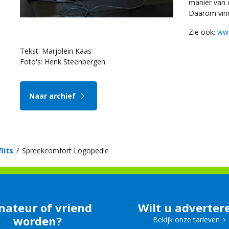
manier van 
Daarom vind 
Zie ook:
www
Tekst: Marjolein Kaas
Foto's: Henk Steenbergen
Naar archief
lits
Spreekcomfort Logopedie
nateur of vriend
Wilt u adverter
worden?
Bekijk onze tarieven