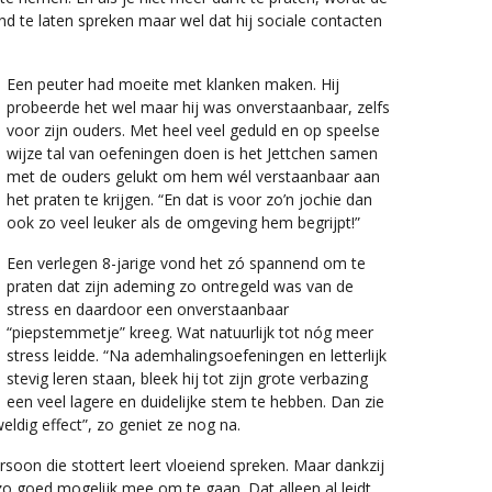
end te laten spreken maar wel dat hij sociale contacten
Een peuter had moeite met klanken maken. Hij
probeerde het wel maar hij was onverstaanbaar, zelfs
voor zijn ouders. Met heel veel geduld en op speelse
wijze tal van oefeningen doen is het Jettchen samen
met de ouders gelukt om hem wél verstaanbaar aan
het praten te krijgen. “En dat is voor zo’n jochie dan
ook zo veel leuker als de omgeving hem begrijpt!”
Een verlegen 8-jarige vond het zó spannend om te
praten dat zijn ademing zo ontregeld was van de
stress en daardoor een onverstaanbaar
“piepstemmetje” kreeg. Wat natuurlijk tot nóg meer
stress leidde. “Na ademhalingsoefeningen en letterlijk
stevig leren staan, bleek hij tot zijn grote verbazing
een veel lagere en duidelijke stem te hebben. Dan zie
weldig effect”, zo geniet ze nog na.
ersoon die stottert leert vloeiend spreken. Maar dankzij
zo goed mogelijk mee om te gaan. Dat alleen al leidt