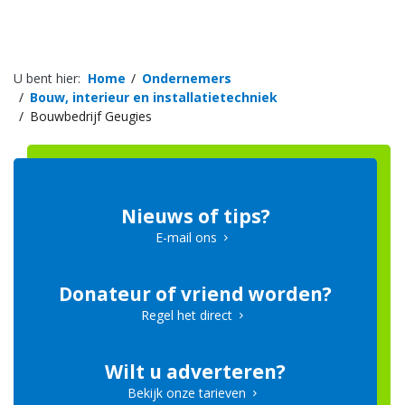
U bent hier:
Home
Ondernemers
Bouw, interieur en installatietechniek
Bouwbedrijf Geugies
Nieuws of tips?
E-mail ons
Donateur of vriend worden?
Regel het direct
Wilt u adverteren?
Bekijk onze tarieven