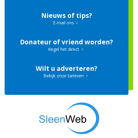
Nieuws of tips?
E-mail ons
Donateur of vriend worden?
Regel het direct
Wilt u adverteren?
Bekijk onze tarieven