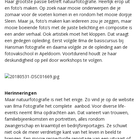
Haar grootste passie betreft natuurfotografie. Heerlijk erop uit
en foto’s maken. Op zoek naar mooie onderwerpen die je
zomaar voor de voeten komen in en rondom het mooie dorpje
Sleen. Maar ja, foto’s maken kan iedereen zou je zeggen, maar
mooie boeiende foto’s met de juiste belichting en compositie is
een ander verhaal. Ook artistiek moet het kloppen. Dat vraagt
een gedegen opleiding. Eerst volgde Ilma de basiscursus bij
Hansman fotografie en daarna volgde ze de opleiding aan de
fotovakschool in Apeldoorn. Voortdurend houdt ze haar
deskundigheid op peil door workshops te volgen.
Herinneringen
Maar natuurfotografie is niet het enige. Zo vind je op de website
van Ilma Fotografie het complete aanbod. Voor diverse life-
events neemt Ilma opdrachten aan. Dat varieert van trouwen,
familiebijeenkomsten en portretten, alles rondom
zwangerschap en kraamtijd en bedrijfsreportages. Ze schuwt
niet ook de meer verdrietige kant van het leven in beeld te
brengen. Een mooie respectvolle reportage van een uitvaart of