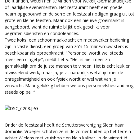
Delftlanden, weten hen te vinden voor wekelijkse/maandelijkse
of jaarlijkse evenementen. Het restaurant heeft een goede
naam opgebouwd en de serre en feestzaal nodigen graag uit tot
grote en kleine feesten. Maar ook een nieuwe groeimarkt is
aangeboord, want de ruimte blijkt ook geschikt voor
begrafenisdiensten en condoleances.
Twee koks, een schoonmaakkracht en medewerker bediening
zijn in vaste dienst, een groep van zo’n 15 man/vrouw sterk is
beschikbaar als oproepkracht. “Personeel wordt wel steeds
meer een dingetje”, meldt Letty. “Het is niet meer zo
gemakkelijk om de juiste mensen te vinden. Het is echt leuk en
afwisselend werk, maar ja, je zit natuurlijk wel altijd met de
onregelmatigheid en ook fysiek wordt er wel wat van je
verwacht. Maar gelukkig hebben we ons personeelsbestand nog
steeds op peil.”
Onder de feestzaal heeft de Schuttersvereniging Sleen haar
domicilie. Vroeger schoten ze in de zomer buiten op het terrein
achter Wielens met kruisboog en klein kaliber. In de wintertijd