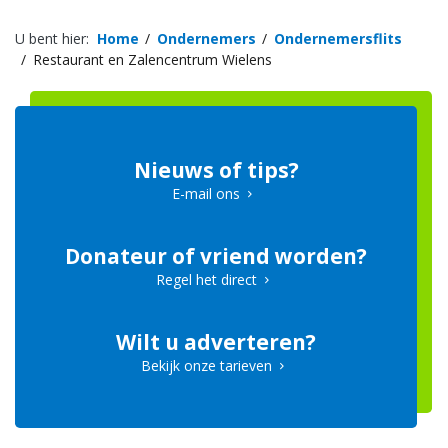
U bent hier:
Home
Ondernemers
Ondernemersflits
Restaurant en Zalencentrum Wielens
Nieuws of tips?
E-mail ons
Donateur of vriend worden?
Regel het direct
Wilt u adverteren?
Bekijk onze tarieven