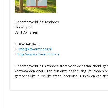
Kinderdagverblijf 't Armhoes
Heirweg 36
7841 AP
Sleen
T.
06-16410493
E.
info@kdv-armhoes.nl
I.
http://www.kdv-armhoes.nl
Kinderdagverblijf ‘t Armhoes staat voor kleinschaligheid, g
kernwaarden vindt u terug in onze dagopvang. Wij bieden p
gemoedelijke, huiselijke sfeer. Ieder kind is uniek en kan zi