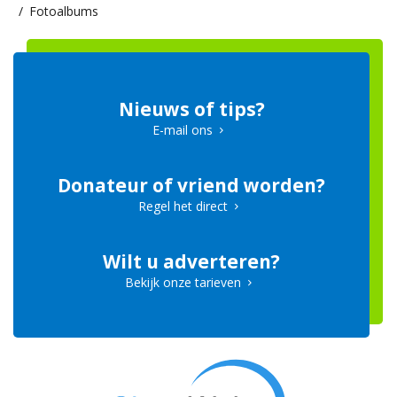
Fotoalbums
Nieuws of tips?
E-mail ons
Donateur of vriend worden?
Regel het direct
Wilt u adverteren?
Bekijk onze tarieven