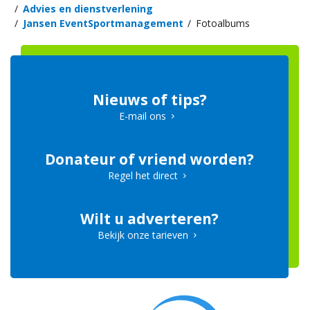
Advies en dienstverlening
Jansen EventSportmanagement
Fotoalbums
Nieuws of tips?
E-mail ons
Donateur of vriend worden?
Regel het direct
Wilt u adverteren?
Bekijk onze tarieven