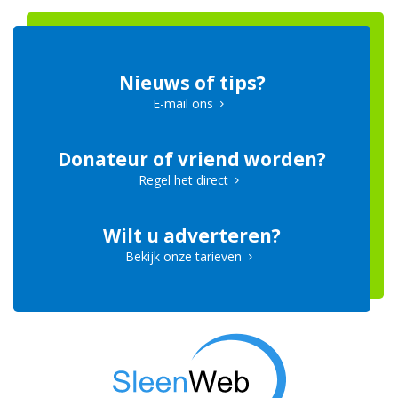
Nieuws of tips?
E-mail ons
Donateur of vriend worden?
Regel het direct
Wilt u adverteren?
Bekijk onze tarieven