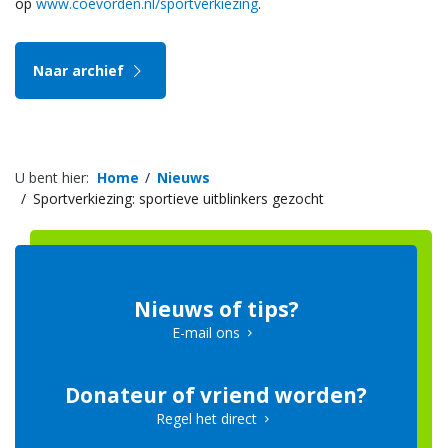
op
www.coevorden.nl/sportverkiezing
.
Naar archief
U bent hier:
Home
Nieuws
Sportverkiezing: sportieve uitblinkers gezocht
Nieuws of tips?
E-mail ons
Donateur of vriend worden?
Regel het direct