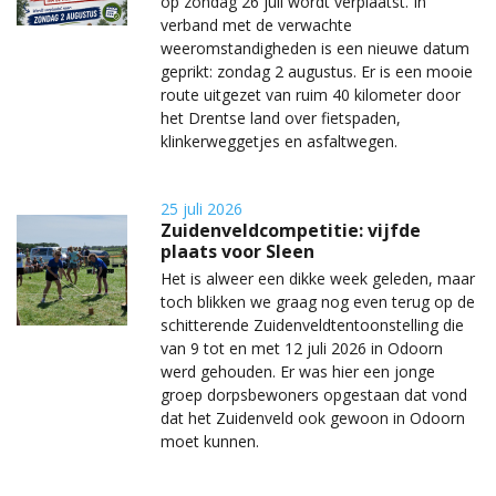
op zondag 26 juli wordt verplaatst. In
verband met de verwachte
weeromstandigheden is een nieuwe datum
geprikt: zondag 2 augustus. Er is een mooie
route uitgezet van ruim 40 kilometer door
het Drentse land over fietspaden,
klinkerweggetjes en asfaltwegen.
25 juli 2026
Zuidenveldcompetitie: vijfde
plaats voor Sleen
Het is alweer een dikke week geleden, maar
toch blikken we graag nog even terug op de
schitterende Zuidenveldtentoonstelling die
van 9 tot en met 12 juli 2026 in Odoorn
werd gehouden. Er was hier een jonge
groep dorpsbewoners opgestaan dat vond
dat het Zuidenveld ook gewoon in Odoorn
moet kunnen.