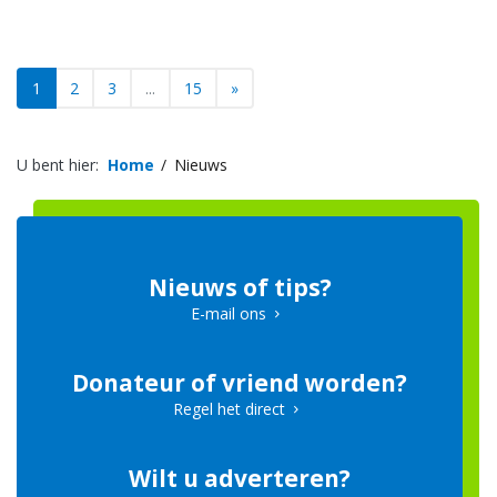
1
2
3
...
15
»
U bent hier:
Home
Nieuws
Nieuws of tips?
E-mail ons
Donateur of vriend worden?
Regel het direct
Wilt u adverteren?