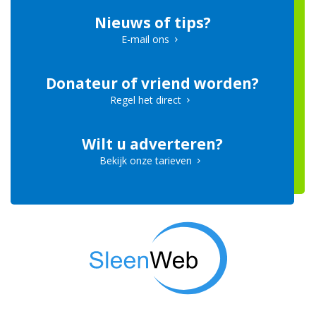
Nieuws of tips?
E-mail ons
Donateur of vriend worden?
Regel het direct
Wilt u adverteren?
Bekijk onze tarieven