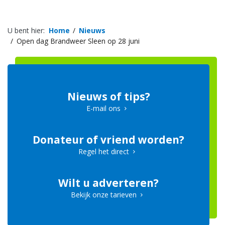
U bent hier:
Home
Nieuws
Open dag Brandweer Sleen op 28 juni
Nieuws of tips?
E-mail ons
Donateur of vriend worden?
Regel het direct
Wilt u adverteren?
Bekijk onze tarieven