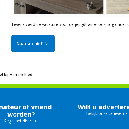
Tevens werd de vacature voor de jeugdtrainer ook nog onder 
Naar archief
l bij Hemmeltied
nateur of vriend
Wilt u adverter
worden?
Bekijk onze tarieven
Regel het direct