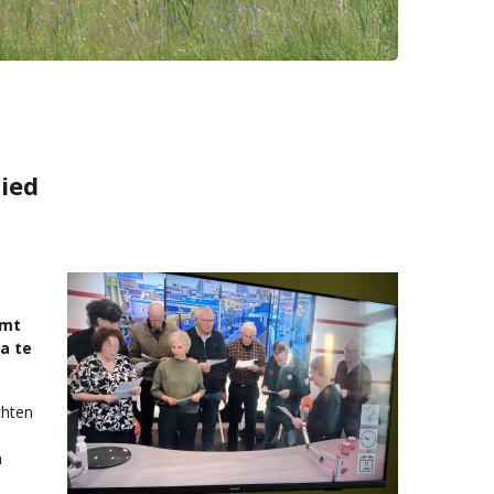
ied
omt
a te
chten
n