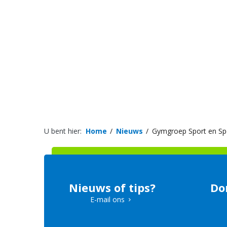
U bent hier:
Home
Nieuws
Gymgroep Sport en Spe
Nieuws of tips?
Do
E-mail ons