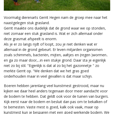
Voormalig dierenarts Gerrit Hegen nam de groep mee naar het
naastgelegen stuk grasland.
Gerrit maakte ons duidelijk dat de grond waar we op stonden,
niet zomaar een stuk grasland is. Wat er zich allemaal onder
deze grasmat afspeelt is enorm.
Als je er zo langs rijdt of loopt, zou je niet denken wat er
allemaal in de grond gebeurt. Er leven miljarden organismen
zoals schimmels, bacteriën, mijten, aaltjes en (regen )wormen..
en ga zo maar door,...in een stukje grond. Daar sta je eigenlijk
niet zo bij stil. "Eigenlijk is dat al zo bij het gazonnetje " zo
merkte Gerrit op. "We denken dat we het gras goed
onderhouden maar in veel gevallen is dat maar schijn.
Boeren hebben jarenlang veel kunstmest gestrooid, maar nu
kijken we daar heel anders tegenaan door meer aandacht voor
de bodem te hebben. Dat geldt ook voor de tuinen van burgers.
Kijk eerst naar de bodem en besluit dan pas om te bekalken of
te bemesten. Vaste mest is goed, kalk ook vaak, maar op
kunstmest kun je besparen met een goed werkende bodem. We