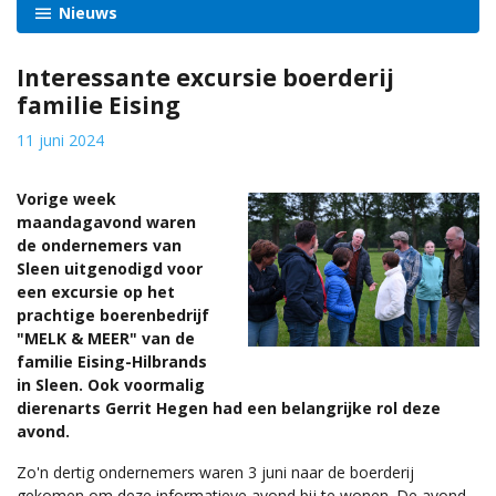
Nieuws
Interessante excursie boerderij
familie Eising
11 juni 2024
Vorige week
maandagavond waren
de ondernemers van
Sleen uitgenodigd voor
een excursie op het
prachtige boerenbedrijf
"MELK & MEER" van de
familie Eising-Hilbrands
in Sleen. Ook voormalig
dierenarts Gerrit Hegen had een belangrijke rol deze
avond.
Zo'n dertig ondernemers waren 3 juni naar de boerderij
gekomen om deze informatieve avond bij te wonen. De avond