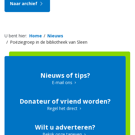
Naar archief
U bent hier:
Home
Nieuws
Poëziegroep in de bibliotheek van Sleen
Nieuws of tips?
E-mail ons
Donateur of vriend worden?
Regel het direct
Wilt u adverteren?
Bekijk onze tarieven