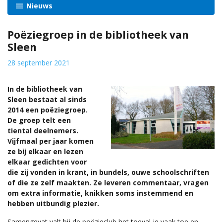
Nieuws
Poëziegroep in de bibliotheek van
Sleen
28 september 2021
In de bibliotheek van
Sleen bestaat al sinds
2014 een poëziegroep.
De groep telt een
tiental deelnemers.
Vijfmaal per jaar komen
ze bij elkaar en lezen
elkaar gedichten voor
die zij vonden in krant, in bundels, ouwe schoolschriften
of die ze zelf maakten. Ze leveren commentaar, vragen
om extra informatie, knikken soms instemmend en
hebben uitbundig plezier.
Samengevat valt bij de poëzieclub het toeval je vaak toe en