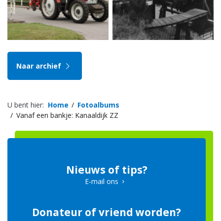
Naar archief
U bent hier:
Home
Fotoalbums
Vanaf een bankje: Kanaaldijk ZZ
Nieuws of tips?
E-mail ons
Donateur of vriend worden?