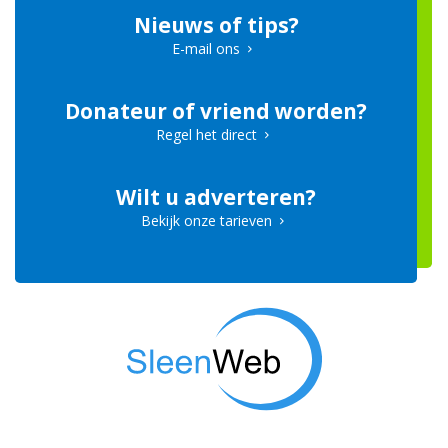
Nieuws of tips?
E-mail ons
Donateur of vriend worden?
Regel het direct
Wilt u adverteren?
Bekijk onze tarieven