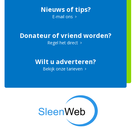
Nieuws of tips?
E-mail ons
Donateur of vriend worden?
Regel het direct
Wilt u adverteren?
Bekijk onze tarieven