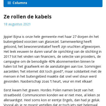
Columns
Ze rollen de kabels
18 augustus 2021
Jippie! Bijna is onze hele gemeente met haar 27 dorpen én het
buitengebied voorzien van glasvezel. Samenwerking heeft
geloond, het bewonersinitiatief heeft zijn vruchten afgeworpen.
Het leek eeuwen te duren vanaf de oprichting van de stichting in
2017 tot het vinden van financiers, de selectie van providers, de
campagne om de benodigde 40% abonnementen binnen te
halen tot het graafwerk en de aansluitingen aan toe. Sommigen
aarzelden; ‘het internet döt toch goed?’, maar solidariteit met de
mensen in het buitengebied maakte dat snel veel steun werd
gevonden. Naoberschap zoas ’t heurt, veur en met elkaar!
Eerst kwam het graven. Hordes Polen namen bezit van het
straatbeeld. Communiceren konden we er niet mee, al leken ze
alleraardigst. Heel soms kon er eentje Engels, dan had je geluk.
Vooral als je ze moest vertellen dat er toch iets niet helemaal