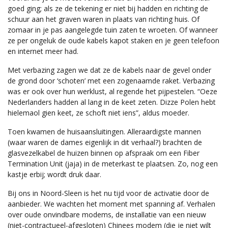
goed ging; als ze de tekening er niet bij hadden en richting de
schuur aan het graven waren in plaats van richting huis. Of
zomaar in je pas aangelegde tuin zaten te wroeten. Of wanneer
ze per ongeluk de oude kabels kapot staken en je geen telefoon
en internet meer had.
Met verbazing zagen we dat ze de kabels naar de gevel onder
de grond door ‘schoten’ met een zogenaamde raket. Verbazing
was er ook over hun werklust, al regende het pijpestelen. “Oeze
Nederlanders hadden al lang in de keet zeten. Dizze Polen hebt
hielemaol gien keet, ze schoft niet iens”, aldus moeder.
Toen kwamen de huisaansluitingen. Alleraardigste mannen
(waar waren de dames eigenlijk in dit verhaal?) brachten de
glasvezelkabel de huizen binnen op afspraak om een Fiber
Termination Unit (jaja) in de meterkast te plaatsen. Zo, nog een
kastje erbij; wordt druk daar.
Bij ons in Noord-Sleen is het nu tijd voor de activatie door de
aanbieder. We wachten het moment met spanning af. Verhalen
over oude onvindbare modems, de installatie van een nieuw
(niet-contractueel-afgesloten) Chinees modem (die je niet wilt