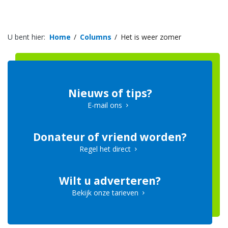
U bent hier:
Home
Columns
Het is weer zomer
Nieuws of tips?
E-mail ons
Donateur of vriend worden?
Regel het direct
Wilt u adverteren?
Bekijk onze tarieven