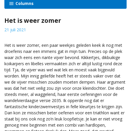
Columns
Het is weer zomer
21 juli 2021
Het is weer zomer, een paar weekjes geleden keek ik nog met
droefenis naar een immens gat in mijn tuin. Precies op de plek
waar zich eens een riante vijver bevond. Kikkertjes, dikbuikige
koikarpers en libelles vermaakten zich er altijd lustig rond deze
tijd. Tja, de vijver was wel wat lek en moest vaak bijgevuld
worden. Mijn innig geliefde heeft het er steeds vaker over dat
we de vijver misschien zouden moeten dempen. Haar argument
was dat het niet veilig zou zijn voor onze kleindochter. Die doet
steeds meer, al waggelend, haar eerste oefeningen voor de
wandelvierdaagse versie 2035. Ik opperde nog dat er
fantastische kinderzwemvestjes in felle kleurtjes te krijgen zijn.
Dan kon ze misschien beter oefenen voor een triathlon want er
staat bij ons ook nog zo’n leuk loopfietsje. Je kan er niet vroeg
genoeg mee beginnen met een combi van hardlopen,