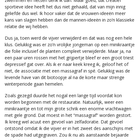
zwemmen en fietsen denk ik dan. Maar goed, dat creatief
sportieve idee heeft het dus niet gehaald, dat van mijn innig
geliefde dus wel. Ik hoor vaker dat de vrouwen-ideeën meer
kans van slagen hebben dan de mannen-ideeën in zo’n klassieke
relatie die wij hebben.
Dus ja, toen werd de vijver verwijderd en dat was nog een hele
klus. Gelukkig was er zo’n vrolijke jongeman op een minikraantje
die folie inclusief de planten compleet verwijderde. Maar ja, na
een paar uren rossen met het grijpertje bleef er een groot triest
depressief gat over. Als ik er naar keek kreeg ik, geloof het of
niet, de associatie met een massagraf in spé. Gelukkig was de
levende have van dit biotoopje al na de korte maar strenge
winterperiode gaan hemelen.
Zoals gezegd duurde het nogal een lange tijd voordat kon
worden begonnen met de restauratie. Natuurlijk, weer een
minikraantje en tot mijn grote schrik een enorme vrachtwagen
met gele grond. Dat moest in het “massagraf” worden gestort.
Ik kreeg wel acuut een gevoel van zelfadoratie. Dat gevoel
ontstond omdat ik die vijver er in het zweet des aanschijns met
de spade had uitgegraven. Zou ik nu als aanstaande bejaarde