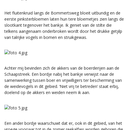
Het fluitenkruid langs de Bommertsweg bloeit uitbundig en de
eerste pinksterbloemen laten hun tere bloemetjes zien langs de
slootkant tegenover het bankje. Ik geniet van de stilte die
telkens aangenaam onderbroken wordt door het drukke getjilp
van talrijke vogels in bomen en struikgewas.
Achter mij bevinden zich de akkers van de boerderijen aan de
Schaapstreek. Een bordje nabij het bankje verwijst naar de
samenwerking tussen boer en vrijwilligers ter bescherming van
de weidevogels in dit gebied. ‘Niet vrij te betreden’ staat erbij,
doelend op de akkers en weiden neem ik aan.
Een ander bordje waarschuwt dat er, ook in dit gebied, van het
vroege voorjaar tot in de zomer reekalfjes worden geboren die