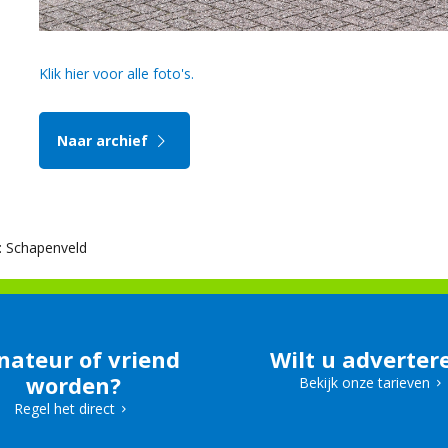
Klik hier voor alle foto's.
Naar archief
d: Schapenveld
nateur of vriend
Wilt u adverter
worden?
Bekijk onze tarieven
Regel het direct