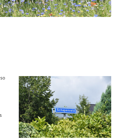
nso
s