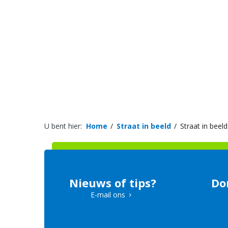
U bent hier:
Home
Straat in beeld
Straat in beel
Nieuws of tips?
Do
E-mail ons