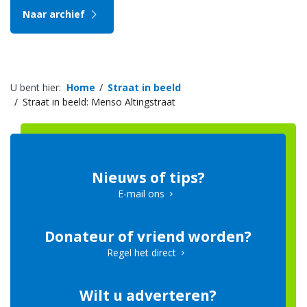
Naar archief
U bent hier:
Home
Straat in beeld
Straat in beeld: Menso Altingstraat
Nieuws of tips?
E-mail ons
Donateur of vriend worden?
Regel het direct
Wilt u adverteren?