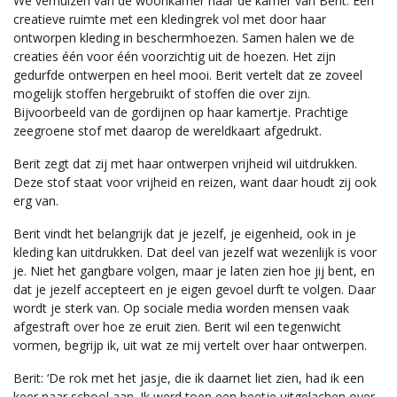
We verhuizen van de woonkamer naar de kamer van Berit. Een
creatieve ruimte met een kledingrek vol met door haar
ontworpen kleding in beschermhoezen. Samen halen we de
creaties één voor één voorzichtig uit de hoezen. Het zijn
gedurfde ontwerpen en heel mooi. Berit vertelt dat ze zoveel
mogelijk stoffen hergebruikt of stoffen die over zijn.
Bijvoorbeeld van de gordijnen op haar kamertje. Prachtige
zeegroene stof met daarop de wereldkaart afgedrukt.
Berit zegt dat zij met haar ontwerpen vrijheid wil uitdrukken.
Deze stof staat voor vrijheid en reizen, want daar houdt zij ook
erg van.
Berit vindt het belangrijk dat je jezelf, je eigenheid, ook in je
kleding kan uitdrukken. Dat deel van jezelf wat wezenlijk is voor
je. Niet het gangbare volgen, maar je laten zien hoe jij bent, en
dat je jezelf accepteert en je eigen gevoel durft te volgen. Daar
wordt je sterk van. Op sociale media worden mensen vaak
afgestraft over hoe ze eruit zien. Berit wil een tegenwicht
vormen, begrijp ik, uit wat ze mij vertelt over haar ontwerpen.
Berit: ‘De rok met het jasje, die ik daarnet liet zien, had ik een
keer naar school aan. Ik werd toen een beetje uitgelachen over