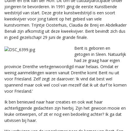
Dulfer en Erik van der Hoff. Dit om de cultuurparticipatie onder
jongeren te bevorderen. In 1991 ging de eerste Kunstbende
wedstrijd van start. Deze grote kunstwedstrijd is een soort
kweekvijver voor jong talent op het gebied van vele
kunstvormen. Trijntje Oosterhuis, Claudia de Breij en Abdelkader
Benali zijn afkomstig uit deze kweekvijver. Berit bevindt zich dus
in goed gezelschap! 29 juni de grande finale.
Berit is geboren en
getogen in Sleen. Natuurlijk
had ze graag haar eigen
provincie Drenthe vertegenwoordigd maar helaas. Omdat er
weinig aanmeldingen waren vanuit Drenthe komt Berit nu uit
voor Friesland. Zelf zegt ze daarover: ‘ik vind dat best wel
spannend maar ook wel cool van mezelf dat ik uit durf te komen
voor Friesland.’
Ik ben benieuwd naar haar creaties en ook wat haar
achterliggende gedachten zijn hierbij. Zijn het gewoon mooie en
leuke ontwerpen, of zit er nog een bedoeling achter? Ik ga dat
uitvissen bij haar.