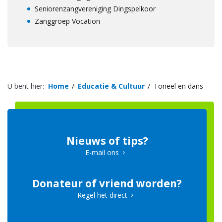
Seniorenzangvereniging Dingspelkoor
Zanggroep Vocation
U bent hier:
Home
Educatie & Cultuur
Toneel en dans
Nieuws of tips?
E-mail ons
Donateur of vriend worden?
Regel het direct