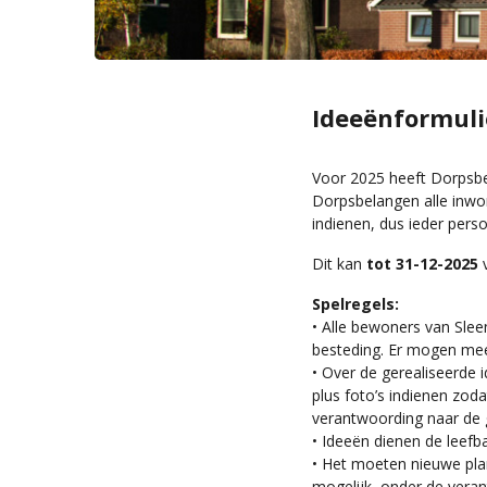
Ideeënformuli
Voor 2025 heeft Dorpsb
Dorpsbelangen alle inwo
indienen, dus ieder pers
Dit kan
tot 31-12-2025
v
Spelregels:
• Alle bewoners van Sle
besteding. Er mogen mee
• Over de gerealiseerde 
plus foto’s indienen zod
verantwoording naar de
• Ideeën dienen de leef
• Het moeten nieuwe plan
mogelijk, onder de veran