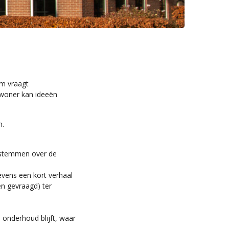
m vraagt
nwoner kan ideeën
n.
eestemmen over de
evens een kort verhaal
en gevraagd) ter
 onderhoud blijft, waar