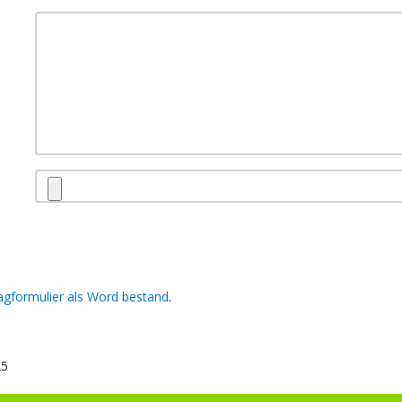
aagformulier als Word bestand
.
25