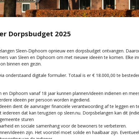
er Dorpsbudget 2025
elangen Sleen-Diphoorn opnieuw een dorpsbudget ontvangen. Daaro
ners van Sleen en Diphoorn om met nieuwe ideeën te komen. Elke i
oon binnen een gezin.
ia onderstaand digitale formulier. Totaal is er € 18.000,00 te bestede
en en Diphoorn vanaf 18 jaar kunnen plannen/ideeën indienen en m
rdere ideeën per persoon worden ingediend.
ideeën dient de aanvrager financiële verantwoording af te leggen en t
at iedereen dat kan terugzien op sleen.nu. Dorpsbelangen kan dit (indi
 gemeente sturen
baarheid en sociale samenhang voor de bewoners te verbeteren.
nen/ideeën zijn. Het voorstel moet solide en haalbaar zijn. Eventueel
twoording van de indiener.