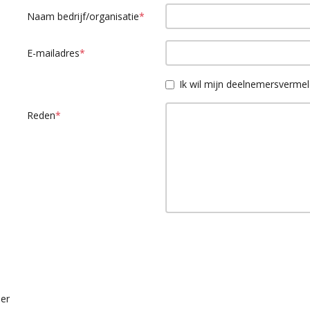
Naam bedrijf/organisatie
*
E-mailadres
*
Ik wil mijn deelnemersverme
Reden
*
er